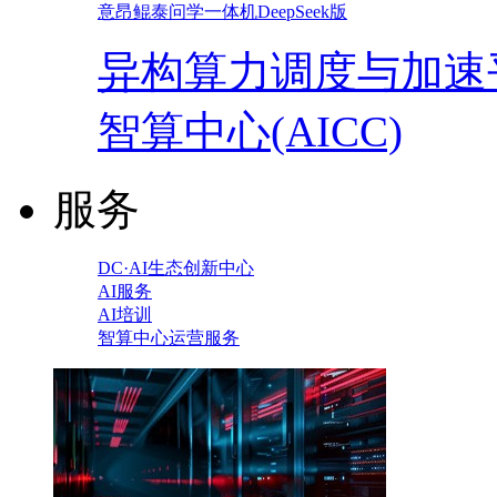
意昂鲲泰问学一体机DeepSeek版
异构算力调度与加速
智算中心(AICC)
服务
DC·AI生态创新中心
AI服务
AI培训
智算中心运营服务